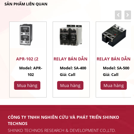
SẢN PHẨM LIÊN QUAN
APR-102 (2
RELAY BÁN DẪN
RELAY BÁN DẪN
ĐIỂM)
SA-400
SA-500
Model: APR-
Model: SA-400
Model: SA-500
102
Giá:
Call
Giá:
Call
Giá:
Call
CÔNG TY TNHH NGHIÊN CỨU VÀ PHÁT TRIỂN SHINKO
TECHNOS
SHINKO TECHNOS RESEARCH & DEVELOPMENT CO.,LTD.