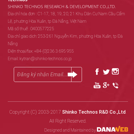
SHINKO TECHNOS RESEARCH & DEVELOPMENT CO.,LTD.
Địa chỉ hóa đơn : C1-17, 18, 19, 20, 21 Khu Dân Cư Nam Cầu Cẩm
Lệ, phường Hòa Xuân, tp Đà Nẵng, Việt Nam
Mã số thuế : 0400577225
Địa chỉ giao dịch: 253-261 Nguyễn Kim, phường Hòa Xuân, tp Đà
Nẵng
Điện thoại/fax: +84-(0)236 3 695 955
Email: kytran@shinko-technos.co.jp
Copyright (C) 2003-2017
Shinko Technos R&D Co.,Ltd
.
All Right Reserved.
Designed and Maintained by