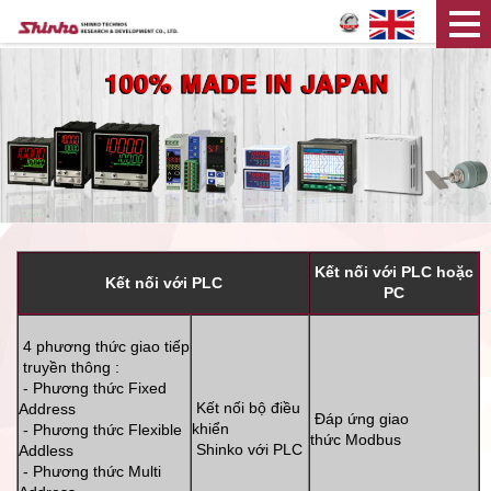
Kết nối với PLC hoặc
Kết nối với PLC
PC
4 phương thức giao tiếp
truyền thông :
- Phương thức Fixed
Kết nối bộ điều
Address
Đáp ứng giao
khiển
- Phương thức Flexible
thức Modbus
Shinko với PLC
Addless
- Phương thức Multi