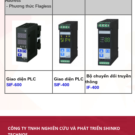
Address
- Phương thức Flagless
Bộ chuyển đổi truyền
Giao diện PLC
Giao diện PLC
thông
SIF-600
SIF-400
IF-400
CÔNG TY TNHH NGHIÊN CỨU VÀ PHÁT TRIỂN SHINKO
TECHNOS