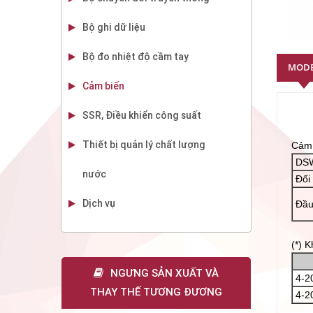
Bộ ghi dữ liệu
Bộ đo nhiệt độ cầm tay
MOD
Cảm biến
SSR, Điều khiển công suất
Thiết bị quản lý chất lượng
Cảm 
DSW
nước
Đối 
Dịch vụ
Đầu
(*) 
NGƯNG SẢN XUẤT VÀ
4-2
THAY THẾ TƯƠNG ĐƯƠNG
4-2