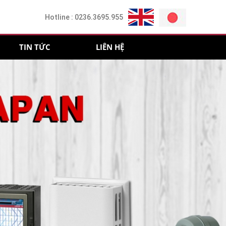
Hotline :
0236.3695.955
TIN TỨC
LIÊN HỆ