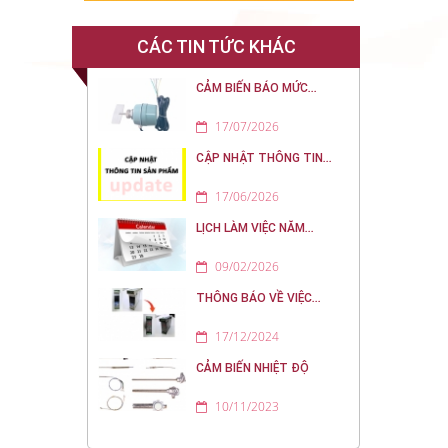
CÁC TIN TỨC KHÁC
CẢM BIẾN BÁO MỨC...
17/07/2026
CẬP NHẬT THÔNG TIN...
17/06/2026
LỊCH LÀM VIỆC NĂM...
09/02/2026
THÔNG BÁO VỀ VIỆC...
17/12/2024
CẢM BIẾN NHIỆT ĐỘ
10/11/2023