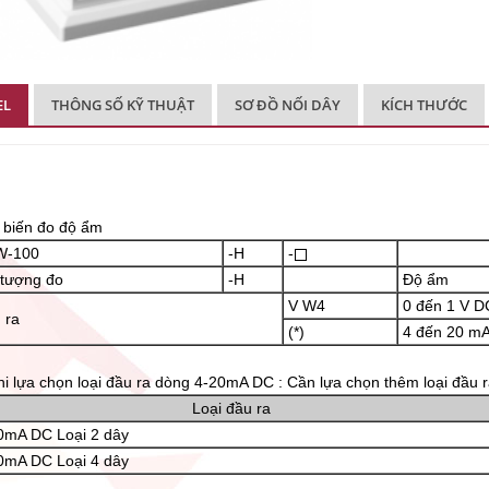
EL
THÔNG SỐ KỸ THUẬT
SƠ ĐỒ NỐI DÂY
KÍCH THƯỚC
biến đo độ ẩm
-100
-H
-
tượng đo
-H
Độ ẩm
V W4
0 đến 1 V DC
 ra
(*)
4 đến 20 m
Khi lựa chọn loại đầu ra dòng 4-20mA DC : Cần lựa chọn thêm loại đầu 
Loại đầu ra
0mA DC Loại 2 dây
0mA DC Loại 4 dây